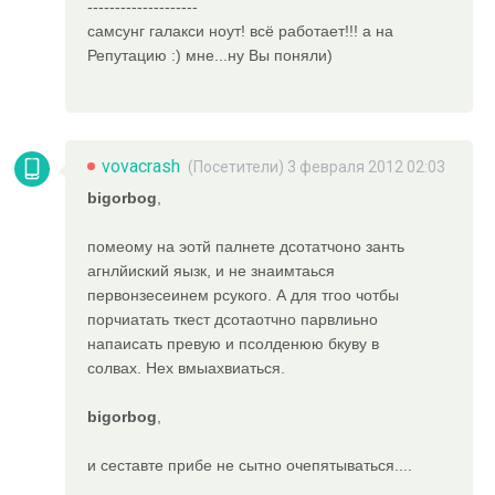
--------------------
самсунг галакси ноут! всё работает!!! а на
Репутацию :) мне...ну Вы поняли)
vovacrash
(Посетители) 3 февраля 2012 02:03
bigorbog
,
помеому на эотй палнете дсотатчоно занть
агнлйиский яызк, и не знаимтаься
первонзесеинем рсукого. А для тгоо чотбы
порчиатать ткест дсотаотчно парвлиьно
напаисать превую и псолденюю бкуву в
солвах. Нех вмыахвиаться.
bigorbog
,
и сеставте прибе не сытно очепятываться....