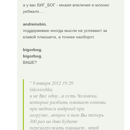
а у вас БИГ_БОГ - мнаия влеличия и млооко
уебжало....
andreirubin
,
поддерживаю иногда мысли не успевают за
клавой планшета, а точнее наоборот.
bigorbog
,
bigorbog
,
ВАШЕ?
" 9 января 2012 19:29
lakostochka,
и не Вас одну...а есть Человеки,
которые разбить планшет готовы
при надписи андроид при
загрузке...вопрос к ним-Вы теперь
300 раз на дню будите
перезагружать планшет , чтоб