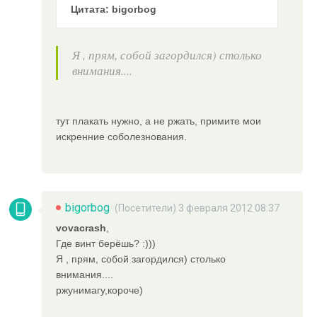
Цитата: bigorbog
Я , прям, собой загордился) столько
внимания....
тут плакать нужно, а не ржать, примите мои
искренние соболезнования.
bigorbog
(Посетители) 3 февраля 2012 08:37
vovacrash
,
Где винт берёшь? :)))
Я , прям, собой загордился) столько
внимания....
ржунимагу,короче)