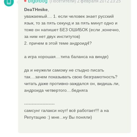
bigorbog
(Посетители) 2 февраля 2012 23:25
DeaTHmike
,
уважаемый.... 1. если человек знает русский
язык, то за пять секунд и за пять минут одно и
тоже он напишет БЕЗ ОШИБОК (если ,конечно,
за ним нет двух институтов)
2. причем в этой теме андроид4?
а игра хорошая....типа баланса на винде)
да и неужели самому не стыдно писать
так....зачем показывать свою безграмотность?
читать даже противно-заждался он, видишь ли,
андроида четвертого....бедняга
--------------------
самсунг галакси ноут! всё работает!!! а на
Репутацию :) мне...ну Вы поняли)