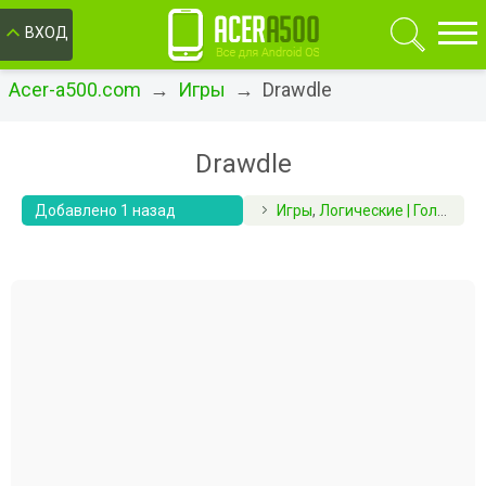
ОК
ВХОД
Acer-a500.com
→
Игры
→ Drawdle
Drawdle
Добавлено 1 назад
Игры
,
Логические | Головоломки