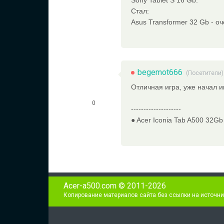
Sony Tablet S 16 Gb.
Стал:
Asus Transformer 32 Gb - оч
begemot666
(Посетители)
Отличная игра, уже начал иг
0
--------------------
● Acer Iconia Tab A500 32Gb
Acer-a500.com © 2011-2026
Копирование материалов сайта без ссылки на источни