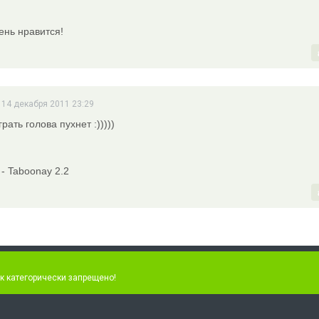
ень нравится!
 14 декабря 2011 23:29
рать голова пухнет :)))))
 - Taboonay 2.2
к категорически запрещено!