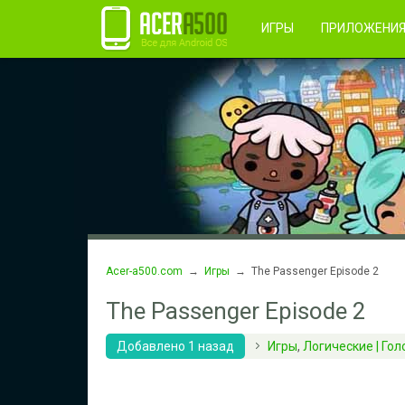
Правила пользования
Во
Регистрация
ИГРЫ
ПРИЛОЖЕНИ
Acer-a500.com
→
Игры
→ The Passenger Episode 2
The Passenger Episode 2
Добавлено 1 назад
Игры
,
Логические | Го