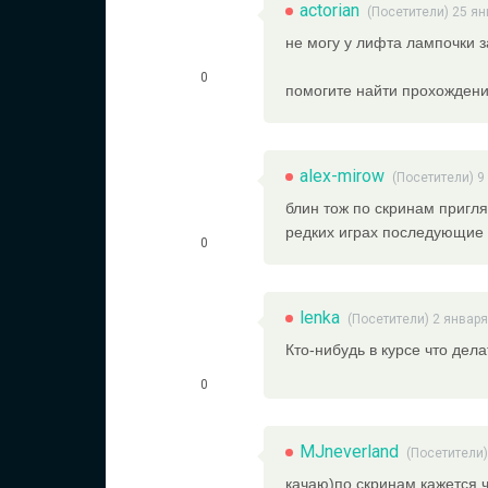
actorian
(Посетители) 25 ян
не могу у лифта лампочки з
0
помогите найти прохождение
alex-mirow
(Посетители) 9
блин тож по скринам приглян
редких играх последующие 
0
lenka
(Посетители) 2 января
Кто-нибудь в курсе что дел
0
MJneverland
(Посетители)
качаю)по скринам кажется ч