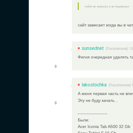
сайт не зависал и не тормозил
сайт зависает когда вы в чат
sunsednet
(Посетители) 15
Фигня очередная удалять та
0
lakostochka
(Посетители) 
А меня первая часть не вп
Эту не буду качать...
0
--------------------
Были:
Acer Iconia Tab A500 32 Gb