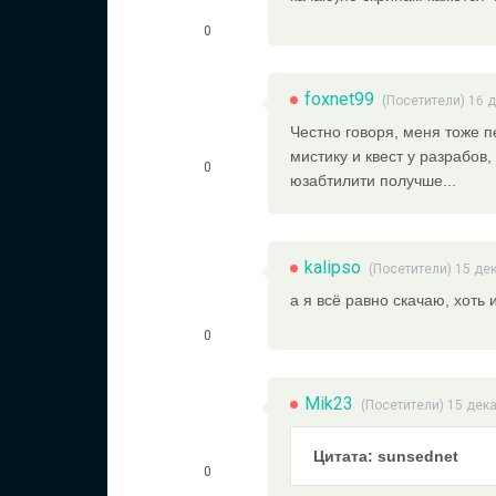
0
foxnet99
(Посетители) 16 
Честно говоря, меня тоже п
мистику и квест у разрабов,
0
юзабтилити получше...
kalipso
(Посетители) 15 де
а я всё равно скачаю, хоть
0
Mik23
(Посетители) 15 дек
Цитата: sunsednet
0