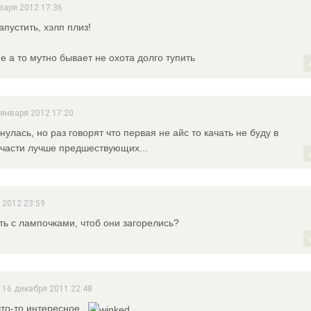
варя 2012 17:36
апустить, хэлп плиз!
 а то мутно бывает не охота долго тупить
 января 2012 17:20
улась, но раз говорят что первая не айс то качать не буду в
части лучше предшествующих...
 2012 23:59
ать с лампочками, чтоб они загорелись?
 16 декабря 2011 22:48
то-то интересное..