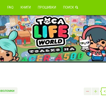
зникли проблемы?
Я
FAQ
КНИГИ
ПРОШИВКИ
ПОИСК
ловоломки
+