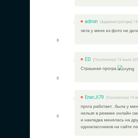
admin
(
Администраторы
) 1
чета у меня из фото не дела
0
ED
(Посетители) 19 июля 20
Страшная програ
0
EnerJi79
(Посетители) 19 
прога работает...была у ме
нельзя в режиме онлайн см
0
и накладка менялась на дру
одноклассников на сайте п