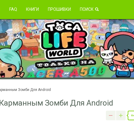
зникли проблемы?
Я
FAQ
КНИГИ
ПРОШИВКИ
ПОИСК
арманным Зомби Для Android
 Карманным Зомби Для Android
+