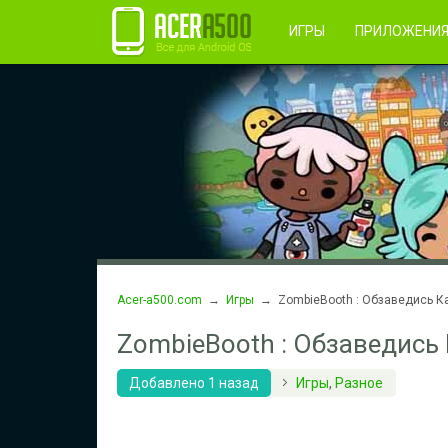
Правила пользования
Во
Регистрация
ИГРЫ
ПРИЛОЖЕНИ
Acer-a500.com
→
Игры
→ ZombieBooth : Обзаведись К
ZombieBooth : Обзаведись
Добавлено 1 назад
Игры
,
Разное