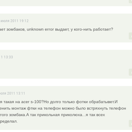
9 июля 2011 19:12
ет зомбаков, unknown error выдает, у кого-нить работает?
11 13:33
июля 2011 13:11
ня такая на acer s-100?Но долго только фотки обрабатывет.И
енить монтаж фтки на телефон можно было встряхнуть телефон
гого зомбака.А так прикольная приколюха...я так всех
еределал.