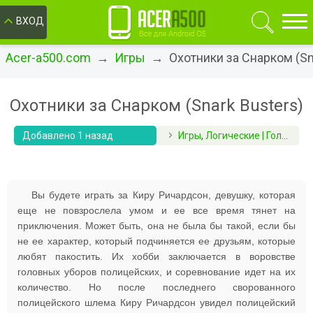
ОК
ВХОД
Acer-a500.com
→
Игры
→ Охотники за Снарком (Sna
Охотники за Снарком (Snark Busters)
Добавлено 1 назад
Игры
,
Логические | Головоломки
Вы будете играть за Киру Ричардсон, девушку, которая
еще не повзрослела умом и ее все время тянет на
приключения. Может быть, она не была бы такой, если бы
не ее характер, который подчиняется ее друзьям, которые
любят пакостить. Их хобби заключается в воровстве
головных уборов полицейских, и соревнование идет на их
количество. Но после последнего сворованного
полицейского шлема Киру Ричардсон увидел полицейский