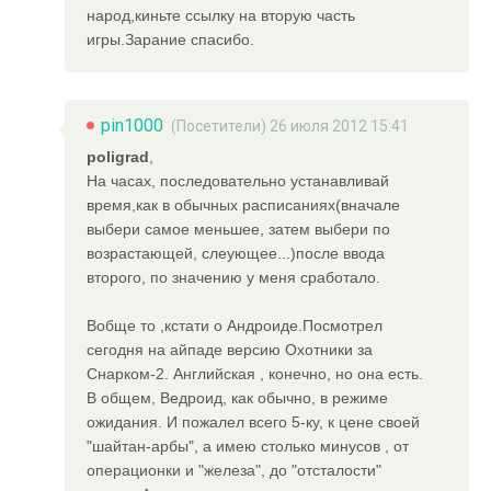
народ,киньте ссылку на вторую часть
игры.Зарание спасибо.
pin1000
(Посетители) 26 июля 2012 15:41
poligrad
,
На часах, последовательно устанавливай
время,как в обычных расписаниях(вначале
выбери самое меньшее, затем выбери по
возрастающей, слеующее...)после ввода
второго, по значению у меня сработало.
Вобще то ,кстати о Андроиде.Посмотрел
сегодня на айпаде версию Охотники за
Снарком-2. Английская , конечно, но она есть.
В общем, Ведроид, как обычно, в режиме
ожидания. И пожалел всего 5-ку, к цене своей
"шайтан-арбы", а имею столько минусов , от
операционки и "железа", до "отсталости"