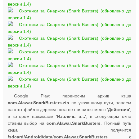
Google Play: переносим архив кэша
com.Alawar.SnarkBusters.zip
по указанному пути, тапаем
на этот файл и держим пока не появится меню '
Действия
',
в котором нажимаем '
Извлечь в...
', в следующем окне
ставим выбор на
com.Alawar.SnarkBusters
. Полный путь
кэша получится
/sdcard/Android/data/com.Alawar.SnarkBusters
с