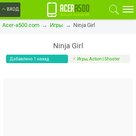
ОК
ВХОД
Acer-a500.com
→
Игры
→ Ninja Girl
Ninja Girl
Добавлено 1 назад
Игры
,
Action | Shooter