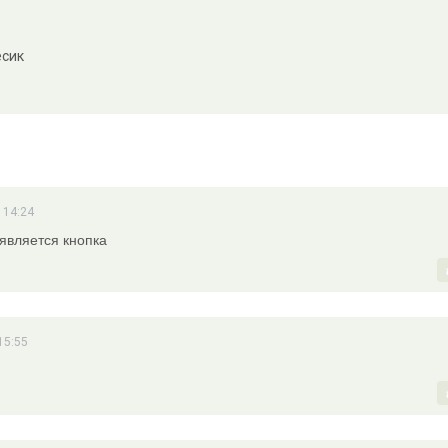
ёсик
 14:24
оявляется кнопка
15:55