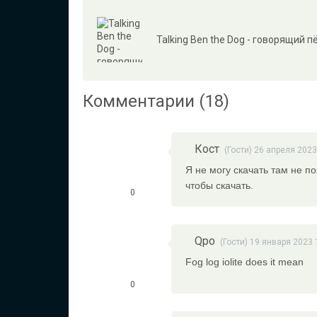
Talking Ben the Dog - говорящий п
Комментарии (18)
Кост
(Гости) 26 апреля 2023
Я не могу скачать там не п
чтобы скачать.
0
Qpo
(Гости) 19 января 2023 
Fog log iolite does it mean
0