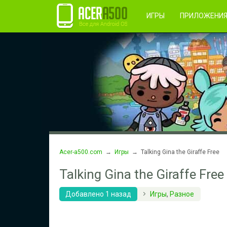
Правила пользования
Во
Регистрация
ИГРЫ
ПРИЛОЖЕНИ
Acer-a500.com
→
Игры
→ Talking Gina the Giraffe Free
Talking Gina the Giraffe Free
Добавлено 1 назад
Игры
,
Разное