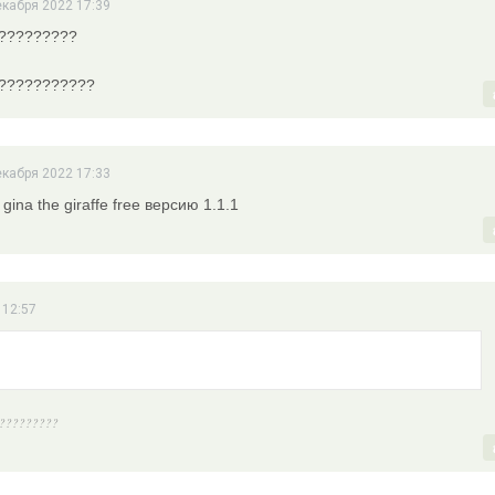
екабря 2022 17:39
?????????
???????????
екабря 2022 17:33
gina the giraffe free версию 1.1.1
 12:57
?????????