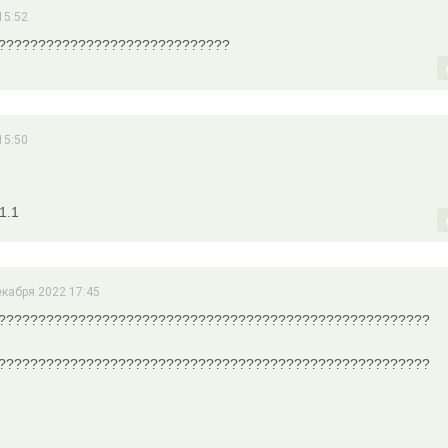
15:52
?????????????????????????????
15:50
1.1
екабря 2022 17:45
??????????????????????????????????????????????????????
??????????????????????????????????????????????????????