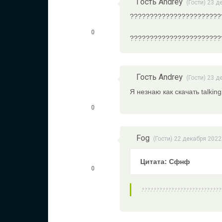
Гость Andrey
(Гости) 23 д
???????????????????????
0
???????????????????????
Гость Andrey
(Гости) 23 д
Я незнаю как скачать talking 
0
Fog
(Гости) 22 декабря 2022
Цитата: Сфнф
0
???????????????????????????