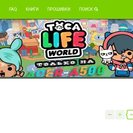
зникли проблемы?
Я
FAQ
КНИГИ
ПРОШИВКИ
ПОИСК
+