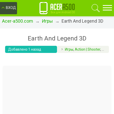
ОК
ВХОД
Acer-a500.com
→
Игры
→ Earth And Legend 3D
Earth And Legend 3D
Добавлено 1 назад
Игры
,
Action | Shooter
,
Аркад