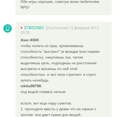
Обе игры хорошие, советую всем любителям
RPG!
STASONIO
(Посетители) 12 февраля 2013
09:30
Aser A500
,
чтобы палить из лука, прокачиваешь
способность "выстрел" (в вкладке bow первая
способность), пакупаешь лук, тапом
выделяешь цель, подходишь на расстояние
выстрела и жахаешь по ней этой
способностью. и чел типа стреляет. и стрел
купить незабудь.
nikita98798
,
под водой плавать нельзя
кстати, вот еще пару советов:
1. проходите квесты у девки что на скрине с
зонтом: она дает сумки для вещей.