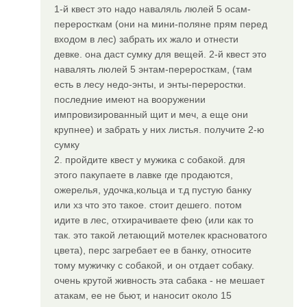
1-й квест это надо наваляль люлей 5 осам-
переросткам (они на мини-поляне прям перед
входом в лес) забрать их жало и отнести
девке. она даст сумку для вещей. 2-й квест это
навалять люлей 5 энтам-переросткам, (там
есть в лесу недо-энты, и энты-переростки.
последние имеют на вооружении
импровизированный щит и меч, а еще они
крупнее) и забрать у них листья. получите 2-ю
сумку
2. пройдите квест у мужика с собакой. для
этого пакупаете в лавке где продаются,
ожерелья, удочка,кольца и т.д пустую банку
или хз что это такое. стоит дешего. потом
идите в лес, отхирачиваете фею (или как то
так. это такой летающий мотелек красноватого
цвета), перс загребает ее в банку, относите
тому мужичку с собакой, и он отдает собаку.
очень крутой живность эта сабака - не мешает
атакам, ее не бьют, и наносит около 15