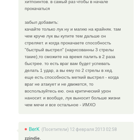
хитпоинтов. в самый раз чтобы в начале
прокачаться
забыл добавить:
качайте только лук ну и магию на крайняк. там
чем круче лук вы купите тем дальше он
стреляет. и когда прокачаете способность
"быстрый выстрел" (нарисованны 3 стрелы
такие),то сможите на время палить в 2 раза
быстрее. то есть враг вам будет успевать
делать 1 удар, а вы ему по 2 стрелы в хед.
еще есть способность меткий выстрел - когда
враг не атакует и не движется, то
воспользуйтесь ею. она критический урон
наносит. и вообще, лук выносит больше жизни
чем мечи и все остальное - ИМХО
BerK
(Посетители) 12 февраля 2013 02:58
zzindie
,