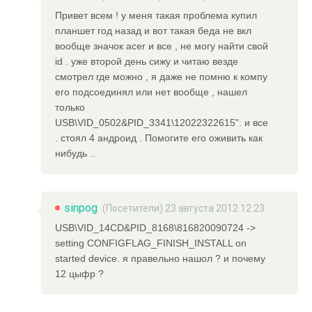
Привет всем ! у меня такая проблема купил
планшет год назад и вот такая беда не вкл
вообще значок acer и все , не могу найти свой
id . уже второй день сижу и читаю везде
смотрел где можно , я даже не помню к компу
его подсоединял или нет вообще , нашел
только
USB\VID_0502&PID_3341\12022322615". и все
. стоял 4 андроид . Помогите его оживить как
нибудь ..
sinpog
(Посетители) 23 августа 2012 12:23
USB\VID_14CD&PID_8168\816820090724 ->
setting CONFIGFLAG_FINISH_INSTALL on
started device. я правельно нашол ? и почему
12 цыфр ?