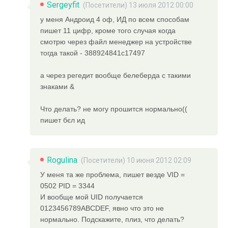
Sergeyfit
(Посетители) 13 июля 2012 00:00
у меня Андроид 4 оф, ИД по всем способам
пишет 11 цифр, кроме того случая когда
смотрю через файл менеджер на устройстве
тогда такой - 388924841c17497
а через регедит вообще белеберда с такими
знаками &
Что делать? не могу прошится нормально((
пишет бєл ид
Rogulina
(Посетители) 10 июня 2012 02:09
У меня та же проблема, пишет везде VID =
0502 PID = 3344
И вообще мой UID получается
0123456789ABCDEF, явно что это не
нормально. Подскажите, плиз, что делать?