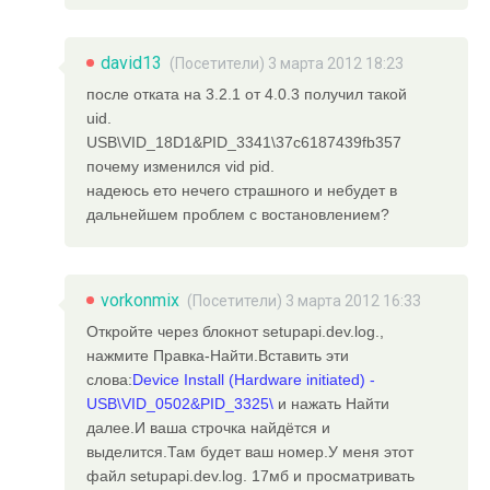
david13
(Посетители) 3 марта 2012 18:23
после отката на 3.2.1 от 4.0.3 получил такой
uid.
USB\VID_18D1&PID_3341\37c6187439fb357
почему изменился vid pid.
надеюсь ето нечего страшного и небудет в
дальнейшем проблем с востановлением?
vorkonmix
(Посетители) 3 марта 2012 16:33
Откройте через блокнот setupapi.dev.log.,
нажмите Правка-Найти.Вставить эти
слова:
Device Install (Hardware initiated) -
USB\VID_0502&PID_3325\
и нажать Найти
далее.И ваша строчка найдётся и
выделится.Там будет ваш номер.У меня этот
файл setupapi.dev.log. 17мб и просматривать