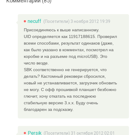
Комментарии (85)
necuff
(Посетители) 3 ноября 2012 19:39
Присоединяюсь к выше написанному.
UID определяется как 11917188615. Проверил
всеми способами, результат одинаков (даже,
как было указано в комментах, посмотрел на
коробке и на разъеме под microUSB). Это
число везде.
SBK соответственно не генерируется, что
делать? Кастомный рековери сбросился,
новый не устанавливается, загрузчик обновить
не могу. С офф прошивкой планшет безбожно
глючит, хочу откатать на последнюю
стабильную версию 3.х.х. Буду очень
благодарен за подсказку.
Persik
(Посетители) 31 октября 2012 02:01