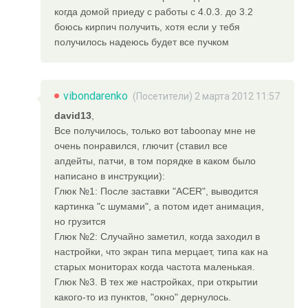
когда домой приеду с работы с 4.0.3. до 3.2
боюсь кирпич получить, хотя если у тебя
получилось надеюсь будет все пучком
vibondarenko
(Посетители) 2 марта 2012 11:57
david13
,
Все получилось, только вот taboonay мне не
очень понравился, глючит (ставил все
апдейты, патчи, в том порядке в каком было
написано в инструкции):
Глюк №1: После заставки "ACER", выводится
картинка "с шумами", а потом идет анимация,
но грузится
Глюк №2: Случайно заметил, когда заходил в
настройки, что экран типа мерцает, типа как на
старых мониторах когда частота маленькая.
Глюк №3. В тех же настройках, при открытии
какого-то из пунктов, "окно" дернулось.