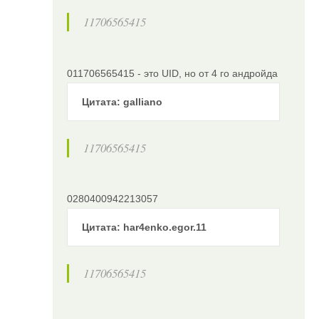
11706565415
011706565415 - это UID, но от 4 го андройда
Цитата: galliano
11706565415
0280400942213057
Цитата: har4enko.egor.11
11706565415