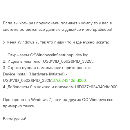
Если вы хоть раз подключали планшет к компу то у вас в
системе остаются все данные о дивайсе и его драйвере!
У меня Windows 7, так что пишу что и где нужно искать:
1. Открываем C:\Windows\inf\setupapi.dev.log.
2. Ищем в нем текст USB\VID_0502&PID_3325\.
3. Строка нужная нам выглядит примерно так:
Device Install (Hardware initiated) -
USB\VID_0502&PID_3325\
37c624340dfd000.
4. Добавляем 0 в начале и получаем UID037c624340dfd000.
Проверено на Windows 7, но и на других ОС Windows все
примерно также.
Всем удачи!