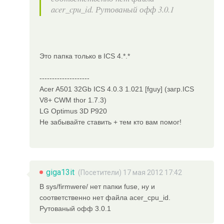
acer_cpu_id. Рутованый офф 3.0.1
Это папка только в ICS 4.*.*
--------------------
Acer A501 32Gb ICS 4.0.3 1.021 [fguy] (загр.ICS
V8+ CWM thor 1.7.3)
LG Optimus 3D P920
Не забывайте ставить + тем кто вам помог!
giga13it
(Посетители) 17 мая 2012 17:42
В sys/firmwere/ нет папки fuse, ну и
соответственно нет файла acer_cpu_id.
Рутованый офф 3.0.1