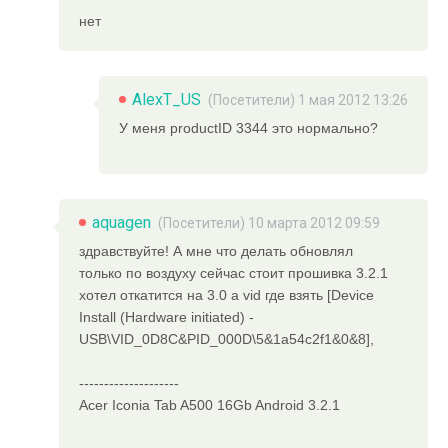
нет
AlexT_US
(Посетители) 1 мая 2012 13:26
У меня productID 3344 это нормально?
aquagen
(Посетители) 10 марта 2012 09:59
здравствуйте! А мне что делать обновлял
только по воздуху сейчас стоит прошивка 3.2.1
хотел откатится на 3.0 а vid где взять [Device
Install (Hardware initiated) -
USB\VID_0D8C&PID_000D\5&1a54c2f1&0&8],
--------------------
Acer Iconia Tab A500 16Gb Android 3.2.1