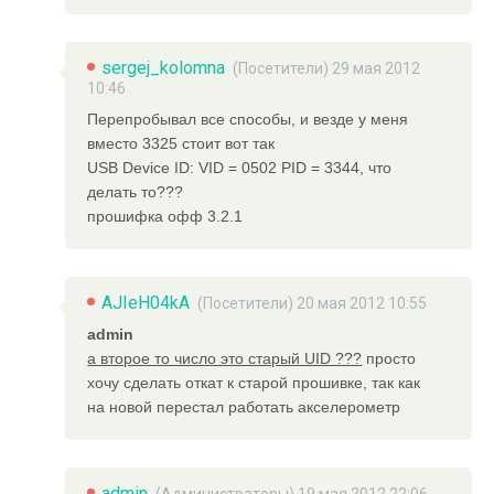
sergej_kolomna
(Посетители) 29 мая 2012
10:46
Перепробывал все способы, и везде у меня
вместо 3325 стоит вот так
USB Device ID: VID = 0502 PID = 3344, что
делать то???
прошифка офф 3.2.1
AJIeH04kA
(Посетители) 20 мая 2012 10:55
admin
а второе то число это старый UID ???
просто
хочу сделать откат к старой прошивке, так как
на новой перестал работать акселерометр
admin
(
Администраторы
) 19 мая 2012 22:06