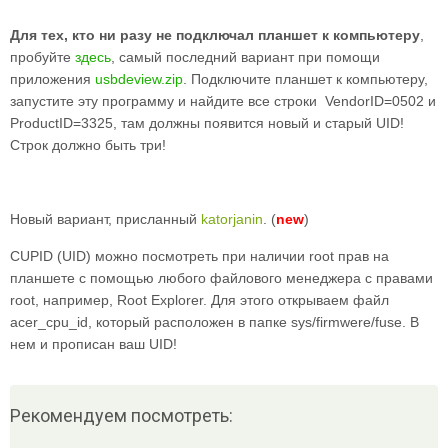
Для тех, кто ни разу не подключал планшет к компьютеру
,
пробуйте
здесь
, самый последний вариант при помощи
приложения
usbdeview.zip
. Подключите планшет к компьютеру,
запустите эту программу и найдите все строки VendorID=0502 и
ProductID=3325, там должны появится новый и старый UID!
Строк должно быть три!
Новый вариант, присланный
katorjanin
. (
new
)
CUPID (UID) можно посмотреть при наличии root прав на
планшете с помощью любого файлового менеджера с правами
root, например, Root Explorer. Для этого открываем файл
acer_cpu_id, который расположен в папке sys/firmwere/fuse. В
нем и прописан ваш UID!
Рекомендуем посмотреть: