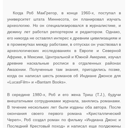
Когда Роб МакГрегор, в конце 1960-х, поступал в
университет штата Миннесота, он планировал изучать
археологию. Но он специализировался в журналистике, и
дюжину лет работал репортером и редактором. Однако,
его никогда не оставлял интерес к древним цивилизациям и
в промежутках между работами, в отпусках он участвовал в
археологических исследованиях в Европе и Северной
Африке, в Мексике, Центральной и Южной Америке, изучал
древние наскальные росписи в отдаленных районах
Амазонии. Полученные там знания, пригодились позже,
когда он написал шесть романов об Индиане Джонсе для
«LucasFilm» и «Bantam Books».
В середине 1980-х, Роб и его жена Триш (T.J.), будучи
внештатными сотрудниками журнала, занялись романами.
В течение нескольких лет были изданы оба автора. После
окончания своего первого романа «Кристаллический
Череп», Роб создал роман по фильму «Индиана Джонс и
Последний Крестовый поход» и написал еще полдюжины