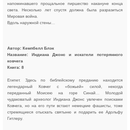
напоминавшего прощальное пиршество накануне конца
света. Несколько лет спустя должна была разразиться
Мировая война.
Вдоль наружной стены…
Автор: Кемпбелл Блэк
Название: Индиана Джонс и искатели потерянного
ковчега
Книга: 8
Египет. Здесь по библейскому преданию находится
легендарный Ковчег с «божьей» силой, некогда
переданный Моисею на горе Синай… Молодой
чудаковатый археолог Индиана Джонс увлечен поисками
Ковчега, но на его пути встают немецкие фашисты, тоже
стремящиеся отыскать святыню и подарить ее Адольфу
Гитлеру.