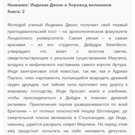
Название: Индиана Джонс и Хоровод великанов
Книга: 2
Молодой ученый Индиана Джонс получает свой первый
преподавательский пост – на археологическом факультете
Лондонского университета. Самая умная – и самая
красивая – из его студенток, Дейрдра Кемпбелл,
утверждает, что знает о золотом свитке,
свидетельствующем о реальном существовании Мерлина,
колдуна и мифического наставника самого короля Артура.
Инди заинтригован этой новостью, так же, как и Адриан
Пауэлл, член парламента, пытающийся возродить древний
орден друидов, чья тайная сила проложит ему дорогу к
мировому господству. Инди бросает книги и учебники,
чтобы присоединиться к Дейдре в поисках древней
реликвии. Приключения героев разворачиваются по всей
Британии – от полных опасностей пещер Шотландии, до
смертельной пляски великанов в Стоунхендже, где Инди,
наконец, удается раскрыть секрет Мерлина. Но перед этим
ему предстоит испытать на себе ненависть депутата-