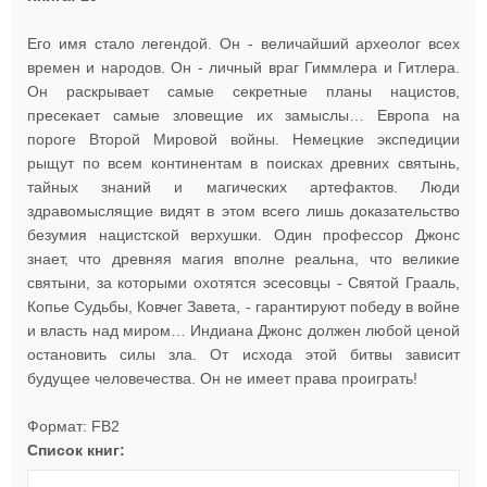
Его имя стало легендой. Он - величайший археолог всех
времен и народов. Он - личный враг Гиммлера и Гитлера.
Он раскрывает самые секретные планы нацистов,
пресекает самые зловещие их замыслы… Европа на
пороге Второй Мировой войны. Немецкие экспедиции
рыщут по всем континентам в поисках древних святынь,
тайных знаний и магических артефактов. Люди
здравомыслящие видят в этом всего лишь доказательство
безумия нацистской верхушки. Один профессор Джонс
знает, что древняя магия вполне реальна, что великие
святыни, за которыми охотятся эсесовцы - Святой Грааль,
Копье Судьбы, Ковчег Завета, - гарантируют победу в войне
и власть над миром… Индиана Джонс должен любой ценой
остановить силы зла. От исхода этой битвы зависит
будущее человечества. Он не имеет права проиграть!
Формат: FB2
Список книг: