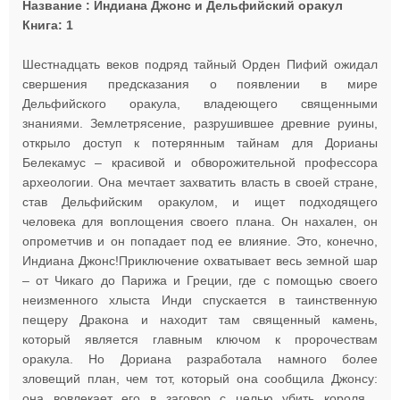
Название : Индиана Джонс и Дельфийский оракул
Книга: 1
Шестнадцать веков подряд тайный Орден Пифий ожидал
свершения предсказания о появлении в мире
Дельфийского оракула, владеющего священными
знаниями. Землетрясение, разрушившее древние руины,
открыло доступ к потерянным тайнам для Дорианы
Белекамус – красивой и обворожительной профессора
археологии. Она мечтает захватить власть в своей стране,
став Дельфийским оракулом, и ищет подходящего
человека для воплощения своего плана. Он нахален, он
опрометчив и он попадает под ее влияние. Это, конечно,
Индиана Джонс!Приключение охватывает весь земной шар
– от Чикаго до Парижа и Греции, где с помощью своего
неизменного хлыста Инди спускается в таинственную
пещеру Дракона и находит там священный камень,
который является главным ключом к пророчествам
оракула. Но Дориана разработала намного более
зловещий план, чем тот, который она сообщила Джонсу:
она вовлекает его в заговор с целью убить короля…