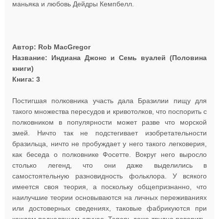
маньяка и любовь Дейдры Кемпбелл.
Автор: Rob MacGregor
Название: Индиана Джонс и Семь вуалей (Половина
книги)
Книга: 3
Постигшая полковника участь дала Бразилии пищу для
такого множества пересудов и кривотолков, что поспорить с
полковником в популярности может разве что морской
змей. Ничто так не подстегивает изобретательности
бразильца, ничто не пробуждает у него такого легковерия,
как беседа о полковнике Фосетте. Вокруг него выросло
столько легенд, что они даже выделились в
самостоятельную разновидность фольклора. У всякого
имеется своя теория, а поскольку общепризнанно, что
наилучшие теории основываются на личных переживаниях
или достоверных сведениях, таковые фабрикуются при