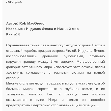
легендах.
Автор: Rob MacGregor
Название : Индиана Джонс и Нижний мир
Книга: 6
Странноватая тайна связывает скульптуры острова Пасхи и
страшный корабль-призрак острова Чилой. Индиана Джонс,
воспользовавшись древними рукописями, случайно
нарушил границу между 2-мя мирами. Могущественный
фаворит затерянного мира использует этот случай, чтобы
заключить соглашение с темными силами на нашей
стороне.
Многие столетия люди передавали из уст в уста легенды об
больших мирах, спрятанных в глубинах земли, и их
загадочных жителях. Ключ к границе меж мирами
оказывается в руках Инди, и только он способен
предотвратить смертельно столкновение цивилизаций…