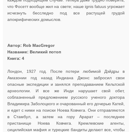
каждом подходящем случае. Теперь даже трудно поверить,
что Фосетт вообще жил на свете; наше ignis fatuus угрожает
исчезнуть бесследно под все растущей грудой
апокрифических домыслов.
Автор: Rob MacGregor
Название: Великий потоп
Книга: 4
Лондон, 1927 год. После потери любимой Дэйдры в
Амазонии год назад Индиана Джонс забросил свои
опасные экспедиции и занялся преподаванием Кельтской
археологии. И все же Инди нарушает свой обет,
соблазненный предложением русского ученого доктора
Владимира Заболоцкого и очарованный его дочерью Катей,
и едет с ними на поиски Ноева Ковчега. Они отправляются
в Стамбул, а затем на гору Арарат – последнее
пристанище Ноева Ковчега. Кремлевские агенты,
сицилийская мафия и турецкие бандиты делают все, чтобы